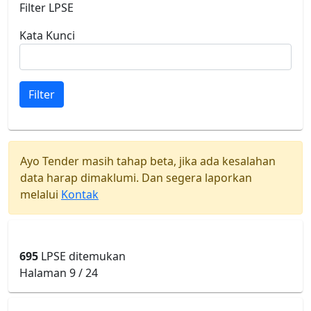
Filter LPSE
Kata Kunci
Filter
Ayo Tender masih tahap beta, jika ada kesalahan
data harap dimaklumi. Dan segera laporkan
melalui
Kontak
695
LPSE ditemukan
Halaman 9 / 24