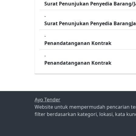
Surat Penunjukan Penyedia Barang/J
-
Surat Penunjukan Penyedia BarangJ
-
Penandatanganan Kontrak
-
Penandatanganan Kontrak
Ayo Tender
Website untuk mempermudah pencarian te
filter berdasarkan kategori, lokasi, kata kun