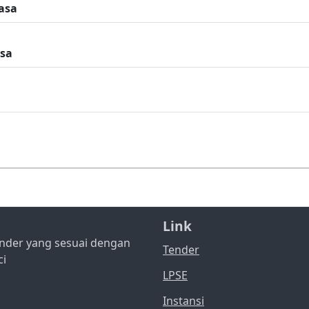
asa
asa
Link
nder yang sesuai dengan
Tender
ci
LPSE
Instansi